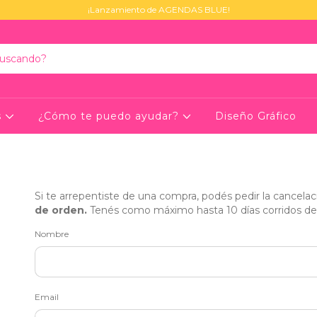
¡Lanzamiento de AGENDAS BLUE!
s
¿Cómo te puedo ayudar?
Diseño Gráfico
Si te arrepentiste de una compra, podés pedir la cancela
de orden.
Tenés como máximo hasta 10 días corridos des
Nombre
Email