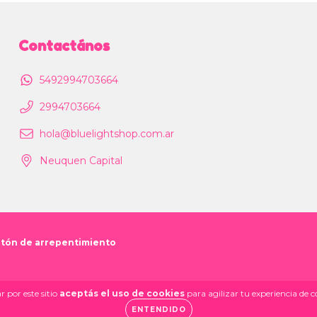
Contactános
5492994703664
2994703664
hola@bluelightshop.com.ar
Neuquen Capital
tón de arrepentimiento
 por este sitio
aceptás el uso de cookies
para agilizar tu experiencia de 
ENTENDIDO