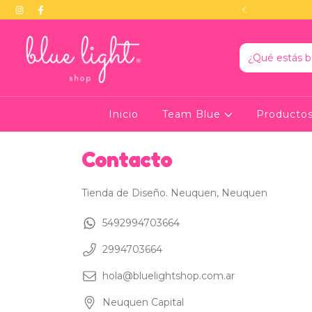
u Agenda Blue 2026!
Inicio
Team Blue
Producto
Contacto
Tienda de Diseño. Neuquen, Neuquen
5492994703664
2994703664
hola@bluelightshop.com.ar
Neuquen Capital