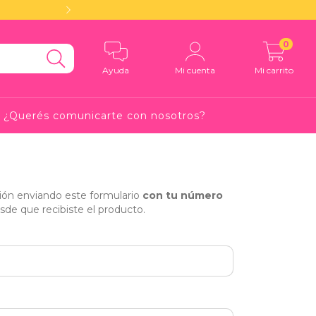
Este año descubrimos que, a pesar d
0
Ayuda
Mi cuenta
Mi carrito
¿Querés comunicarte con nosotros?
ción enviando este formulario
con tu número
de que recibiste el producto.