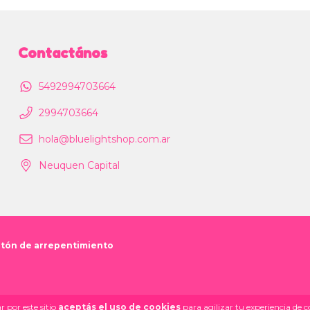
Contactános
5492994703664
2994703664
hola@bluelightshop.com.ar
Neuquen Capital
tón de arrepentimiento
 por este sitio
aceptás el uso de cookies
para agilizar tu experiencia de 