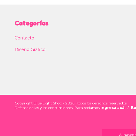
Categorías
Contacto
Diseño Grafico
Copyright Blue Light Shop - 2026. Todos los derechos reservados.
Defensa de las y los consumidores. Para reclamos
ingresá acá.
/
Bo
Al navegar