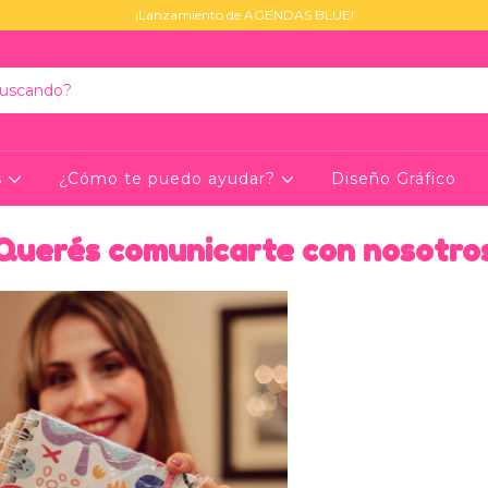
¡Lanzamiento de AGENDAS BLUE!
s
¿Cómo te puedo ayudar?
Diseño Gráfico
Querés comunicarte con nosotro