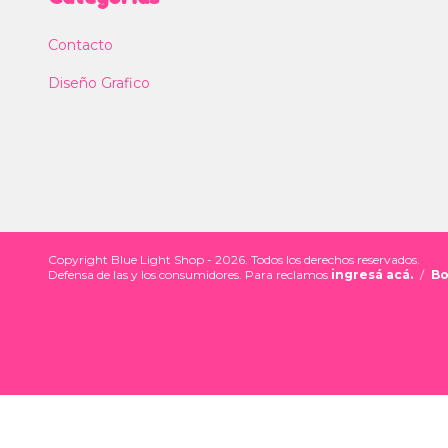
Contacto
Diseño Grafico
Copyright Blue Light Shop - 2026. Todos los derechos reservados.
Defensa de las y los consumidores. Para reclamos
ingresá acá.
/
Bo