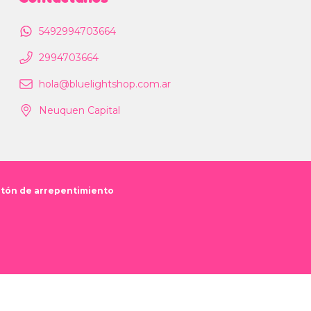
5492994703664
2994703664
hola@bluelightshop.com.ar
Neuquen Capital
tón de arrepentimiento